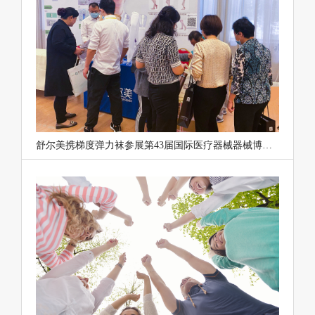
舒尔美携梯度弹力袜参展第43届国际医疗器械器械博览会