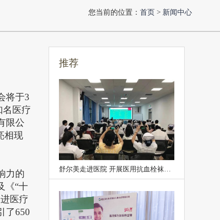
您当前的位置：
首页
>
新闻中心
推荐
会将于3
知名医疗
有限公
亮相
现
舒尔美走进医院 开展医用抗血栓袜预防静脉血栓专题讲座
响力的
及《“十
促进医疗
了650