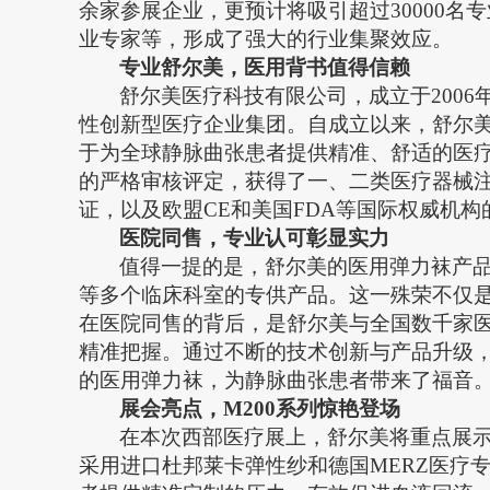
余家参展企业，更预计将吸引超过30000
业专家等，形成了强大的行业集聚效应。
专业
舒尔美，医用背书值得信赖
舒尔美医疗科技有限公司，成立于
200
性创新型医疗企业集团。自成立以来，舒尔
于为全球静脉曲张患者提供精准、舒适的医
的严格审核评定，获得了
一、
二类医疗器械
证，以及欧盟CE和美国FDA等国际权威机
医院同售，专业认可彰显实力
值得一提的是，舒尔美的医用弹力袜产
等多个临床科室的专供产品。这一殊荣不仅
在医院同售的背后，是舒尔美与全国数千家
精准把握。通过不断的技术创新与产品升级
的医用弹力袜，为静脉曲张患者带来了福音
展会亮点，
M200系列惊艳登场
在本次西部医疗展上，舒尔美将重点展
采用进口杜邦莱卡弹性纱和德国MERZ医疗专用