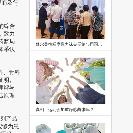
理商及行
的综合
，致力
药监局
舒尔美携梯度弹力袜参展第43届国际医疗器械器械博览会
理体系认
科、骨科
证明。
理解与
压原理
真相：运动会加重静脉曲张吗？
系列产品
能够为患