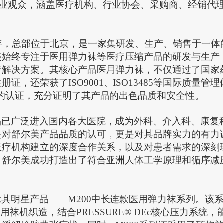
名专业观众，涵盖医疗机构、行业协会、采购商、经销代
6年，总部位于北京，是一家集研发、生产、销售于一体
美始终专注于医用弹力袜等医疗压缩产品的研发与生产
疗解决方案。其核心产品医用弹力袜，不仅通过了国家
注册证，还荣获了
ISO9001、ISO13485等国际质量管
构的认证，充分证明了其产品的
出色
品质和安全性。
品已广泛进入国内各大医院，成为外科、介入科、康复
是对舒尔美产品品质的认可，更是对其品牌实力的有力
医疗机构建立的深度合作关系，以及对患者需求的深刻
，舒尔美成功打造出了符合亚洲人体工学原理和循序减
。
示其明星产品
——M200中长连款医用弹力袜系列。该
袜机织造，结合PRESSURE® DEc核心压力系统，