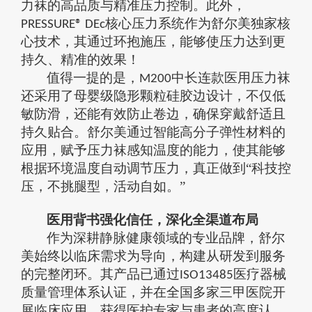
力袜的高品质与精准压力控制。此外，
核心压力系统
作为舒尔美独家核
PRESSURE® DEc
心技术
，
其通过环抱施压，能够使压力达到更
持久、精准的效果！
值得一提的是，
中长连款医用压力袜
M200
还采用了母婴级隐形颗粒硅胶边设计，不仅低
敏防滑，还能有效防止卷边，确保穿戴舒适且
持久贴合。舒尔美通过智能高分子弹性材料的
应用，赋予压力袜感知温度的能力，使其能够
根据环境温度自动调节压力，真正做到
“
科技控
压，不挑腿型，活动自如
。
”
医用背书强化信任，深化全渠道布局
作为深耕静脉健康领域的专业品牌，舒尔
美始终以临床需求为导向，构建从研发到服务
的完整闭环。其产品已通过
医疗器械
ISO13485
质量管理体系认证，并在全国多家三甲医院开
展临床应用，获得医护专家与患者的高度认