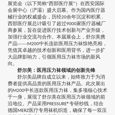
展览会（以下简称“西部医疗展”）在西安国际
会展中心（浐灞）盛大启幕。作为国内医疗器
械行业的权威盛会，历经
余年沉淀和积累
20
，
西部医疗展总计吸引了超过
家医疗器械厂
9000
商参展，旨在促进医疗技术创新与产业升级，
加强行业交流与合作。本届展会上，舒尔美携
产品——
中长连款医用压力袜惊艳亮相，
M200
凭借其卓越的技术创新和医用背书，进一步扩
大品牌影响力，引领医用压力袜市场的新风
向。
舒尔美：医用压力袜领域的创新先锋
舒尔美品牌自成立以来，始终致力于为消
费者提供高品质的医用压力袜产品。此次展出
的
中长连款医用压力袜，集多项核心技术
M200
于一身，展现了舒尔美在医用压力袜领域的
前
沿
地位。产品采用
专研纱线，结合
PRESSURE®
德国
医疗专用袜机织造，确保了每一双压
MERZ