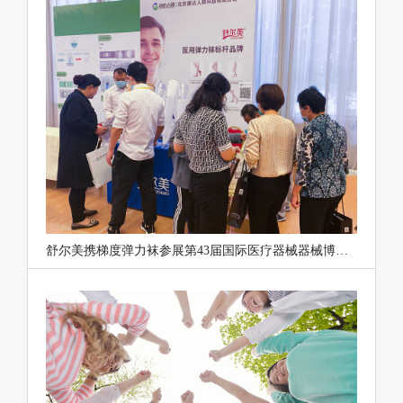
舒尔美携梯度弹力袜参展第43届国际医疗器械器械博览会