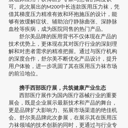
可。
此次展出的
中长连款医用压力袜，凭
M200
借其梯度压力精准有效和环抱施压的设计，能
够有效缓解症状、辅助治疗静脉曲张
、
深静脉
血栓等疾病，成为医院同售的热门产品。
舒尔美品牌的医用背书不仅体现在产品的
技术优势上，更体现在其对医疗行业的深刻理
解和对患者需求的精准把握。通过与医疗机构
的深度合作，舒尔美不断优化产品设计，提升
用户体验，进一步巩固了其在医用压力袜市场
的
前沿
地位。
携手西部医疗展，共筑健康产业生态
西部医疗展作为国内医疗器械行业的重要
展会，
既
是企业展示最新技术和产品的舞台，
更是品牌扩大影响力、拓展市场渠道的绝佳机
会。舒尔美品牌此次参展，
在
展示其在医用压
力袜领域的技术创新
的同时
，更通过与行业专